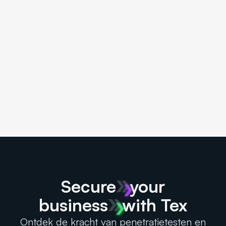
Apr 24
C-Tex-F
Online https://ctf.tex-tribe.com/
De jaarlijkse Tex-Tribe CTF | Cybersecurity challenge
voor professionals en studenten
Secure
your
business
with Tex
Ontdek de kracht van penetratietesten en