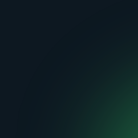
Stap 5
Rapportage en aanbevelingen
Stel een gedetailleerd rapport op waarin de
bevindingen van de penetratietest worden
beschreven, inclusief de geïdentificeerde
kwetsbaarheden, de methoden die zijn gebruikt om
ze te exploiteren, en aanbevelingen voor mitigatie.
Waarom belangrijk?
Biedt de organisatie een duidelijk overzicht van hun
beveiligingspositie en concrete stappen om de
geïdentificeerde risico’s te verminderen.